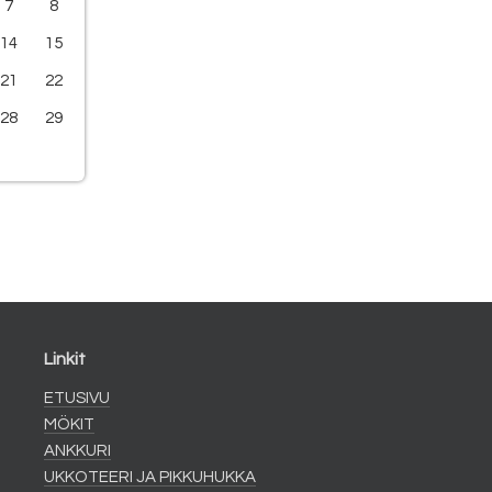
7
8
14
15
21
22
28
29
Linkit
ETUSIVU
MÖKIT
ANKKURI
UKKOTEERI JA PIKKUHUKKA