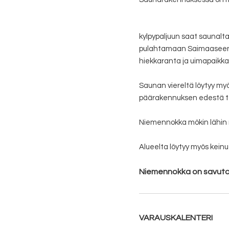
kylpypaljuun saat saunalt
pulahtamaan Saimaaseen la
hiekkaranta ja uimapaikka 
Saunan viereltä löytyy myös
päärakennuksen edestä tera
Niemennokka mökin lähin 
Alueelta löytyy myös keinu 
Niemennokka on savuton j
VARAUSKALENTERI