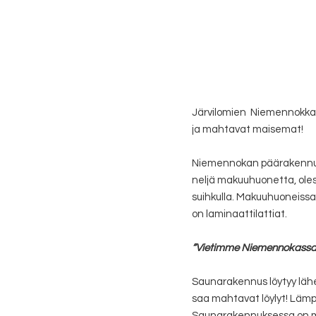
Järvilomien Niemennokka 
ja mahtavat maisemat!
Niemennokan päärakennus o
neljä makuuhuonetta, olesk
suihkulla. Makuuhuoneissa 
on laminaattilattiat.
”Vietimme Niemennokassa
Saunarakennus löytyy läh
saa mahtavat löylyt! Lämp
Saunarakennuksessa on my