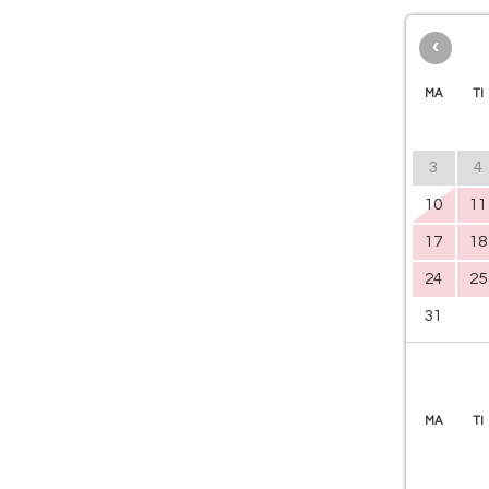
‹
MA
TI
3
4
10
11
17
18
24
25
31
MA
TI