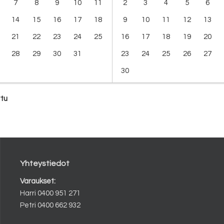
7
8
9
10
11
2
3
4
5
6
14
15
16
17
18
9
10
11
12
13
21
22
23
24
25
16
17
18
19
20
28
29
30
31
23
24
25
26
27
30
ttu
Yhteystiedot
Varaukset:
Harri 0400 951 271
Petri 0400 662 932