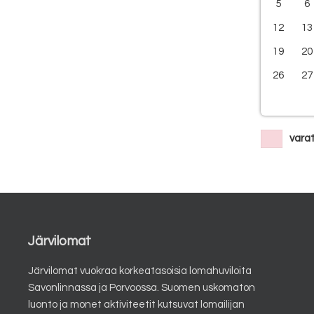
5
6
12
13
19
20
26
27
vara
Järvilomat
Järvilomat vuokraa korkeatasoisia lomahuviloita
Savonlinnassa ja Porvoossa. Suomen uskomaton
luonto ja monet aktiviteetit kutsuvat lomailijan