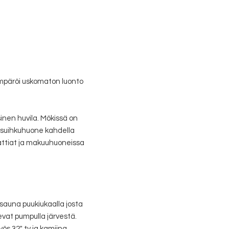
mpäröi uskomaton luonto
nen huvila. Mökissä on
kä suihkuhuone kahdella
lattiat ja makuuhuoneissa
auna puukiukaalla josta
evat pumpulla järvestä.
 32″ tv ja kamiina.