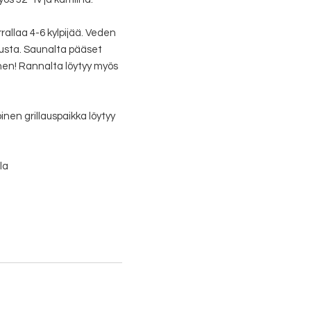
rallaa 4-6 kylpijää. Veden
usta. Saunalta pääset
nen! Rannalta löytyy myös
inen grillauspaikka löytyy
la