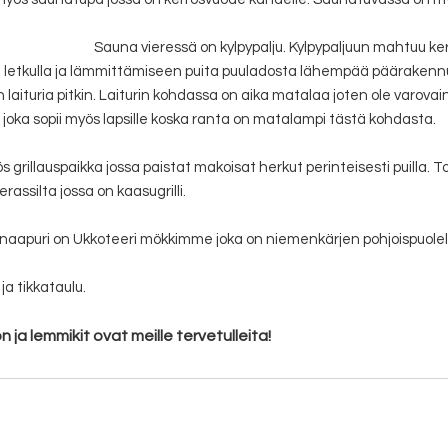
Sauna vieressä on kylpypalju. Kylpypaljuun mahtuu ker
a letkulla ja lämmittämiseen puita puuladosta lähempää päärakenn
ituria pitkin. Laiturin kohdassa on aika matalaa joten ole varovai
joka sopii myös lapsille koska ranta on matalampi tästä kohdasta.
 grillauspaikka jossa paistat makoisat herkut perinteisesti puilla. To
ssilta jossa on kaasugrilli.
naapuri on Ukkoteeri mökkimme joka on niemenkärjen pohjoispuolel
ja tikkataulu.
a lemmikit ovat meille tervetulleita!