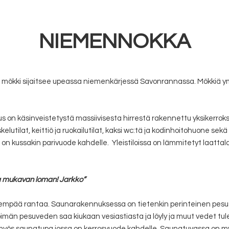
NIEMENNOKKA
mökki sijaitsee upeassa niemenkärjessä Savonrannassa. Mökkiä y
n käsinveistetystä massiivisesta hirrestä rakennettu yksikerroksi
elutilat, keittiö ja ruokailutilat, kaksi wc:tä ja kodinhoitohuone se
on kussakin parivuode kahdelle. Yleistiloissa on lämmitetyt laatta
 mukavan loman! Jarkko”
empää rantaa. Saunarakennuksessa on tietenkin perinteinen pesus
imän pesuveden saa kiukaan vesiastiasta ja löyly ja muut vedet tul
ös saunatupa jossa on kerrosvuode kahdelle. Saunatuvassa on myös